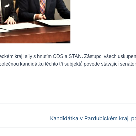
deckém kraji síly s hnutím ODS a STAN. Zástupci všech uskupen
olečnou kandidátku těchto tří subjektů povede stávající senátor
Další
Kandidátka v Pardubickém kraji 
příspěvek