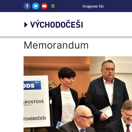
Přeskočit
Hrajeme fér
na
obsah
Memorandum