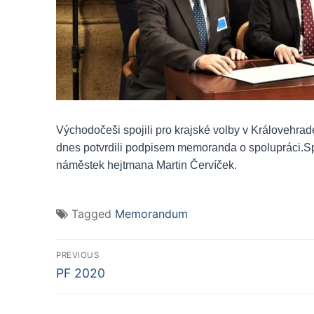
Východočeši spojili pro krajské volby v Královehra
dnes potvrdili podpisem memoranda o spolupráci.
Sp
náměstek hejtmana Martin Červíček.
Tagged
Memorandum
Navigace
PREVIOUS
Předchozí
pro
PF 2020
příspěvek
příspěvek