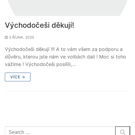
Východočeši děkují!
3 ŘÍJNA, 2020
Východočeši děkují !!! A to vám všem za podporu a
důvěru, kterou jste nám ve volbách dali ! Moc si toho
vážíme ! Východočeši posílili,…
VÍCE →
Hledat: