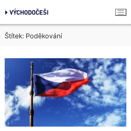
Přeskočit
na
obsah
Štítek:
Poděkování